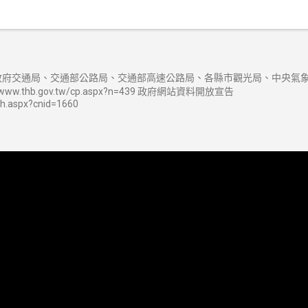
府交通局、交通部公路局、交通部高速公路局、各縣市觀光局、中央氣象
w.thb.gov.tw/cp.aspx?n=439 政府網站資料開放宣告
sh.aspx?cnid=1660