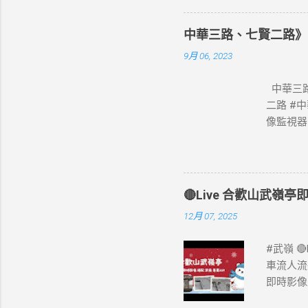
中華三路、七賢二路》
9月 06, 2023
中華三路
二路 #
像監視器
🔴Live 合歡山武嶺亭即
12月 07, 2025
#武嶺 
車流人流
即時影像
況》 #