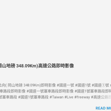
( 岡山地磅 348.09Km)高速公路即時影像
向( 岡山地磅 348.09Km)即時影像 #國道一號 #國道1號 #國道①號
塞車路段即時影像 #國道一號塞車路段即時影像 #國道1號塞車路段即
塞車路段 #國道1號塞車路段 #Taiwan #Live #freeway #高速公
速公路 即時了解路況，以免塞車。 影像資料來源：交通部高速公路局 
READ M
告 https://www.freeway.gov.tw/Publish.aspx?cnid=1660