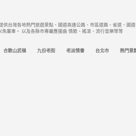
跳到主要內容
 提供台灣各地熱門旅遊景點、國道高速公路、市區道路、省道、國道
以免塞車。 以及各縣市專屬應援曲 情歌、搖滾、流行音樂等等
合歡山武嶺
九份老街
老派情書
台北市
熱門景