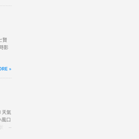
七賢
即時影
ORE »
H 天氣
小風口
狀
時影像