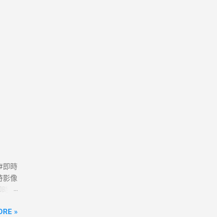
 #即時
時影像
路即時影
政府
ORE »