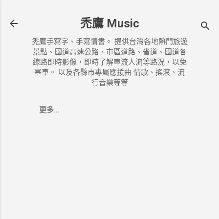
跳到主要內容
禿鷹 Music
禿鷹手寫字、手寫情書。 提供台灣各地熱門旅遊
景點、國道高速公路、市區道路、省道、國道各
線路即時影像，即時了解車流人流等路況，以免
塞車。 以及各縣市專屬應援曲 情歌、搖滾、流
行音樂等等
更多…