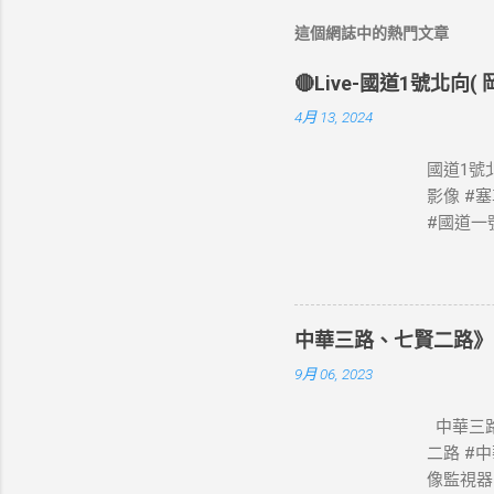
這個網誌中的熱門文章
🔴Live-國道1號北向
4月 13, 2024
國道1號北
影像 #
#國道一號
像 #高
網站資料開放宣
中華三路、七賢二路》
9月 06, 2023
中華三路
二路 #
像監視器