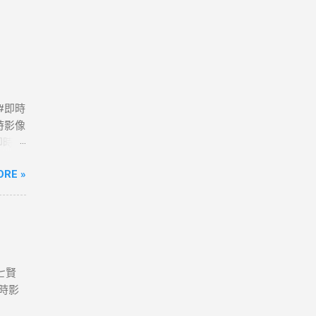
 #即時
時影像
路即時影
政府
ORE »
七賢
即時影