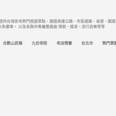
跳到主要內容
 提供台灣各地熱門旅遊景點、國道高速公路、市區道路、省道、國道
以免塞車。 以及各縣市專屬應援曲 情歌、搖滾、流行音樂等等
合歡山武嶺
九份老街
老派情書
台北市
熱門景