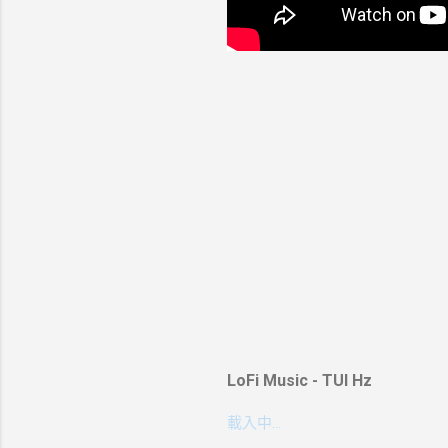
LoFi Music - TUI Hz
載入中…