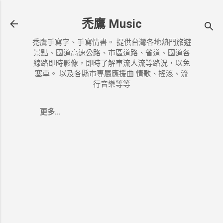
跳到主要內容
禿鷹 Music
禿鷹手寫字、手寫情書。 提供台灣各地熱門旅遊
景點、國道高速公路、市區道路、省道、國道各
線路即時影像，即時了解車流人流等路況，以免
塞車。 以及各縣市專屬應援曲 情歌、搖滾、流
行音樂等等
更多…