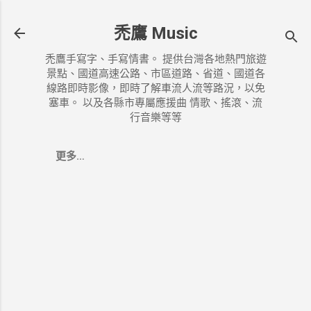
跳到主要內容
禿鷹 Music
禿鷹手寫字、手寫情書。 提供台灣各地熱門旅遊
景點、國道高速公路、市區道路、省道、國道各
線路即時影像，即時了解車流人流等路況，以免
塞車。 以及各縣市專屬應援曲 情歌、搖滾、流
行音樂等等
更多…