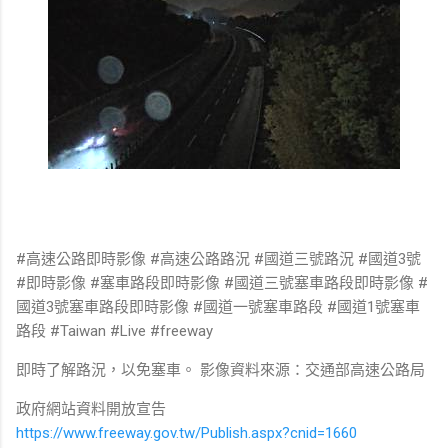
#高速公路即時影像 #高速公路路況 #國道三號路況 #國道3號
#即時影像 #塞車路段即時影像 #國道三號塞車路段即時影像 #
國道3號塞車路段即時影像 #國道一號塞車路段 #國道1號塞車
路段 #Taiwan #Live #freeway
即時了解路況，以免塞車。 影像資料來源：交通部高速公路局
政府網站資料開放宣告
https://www.freeway.gov.tw/Publish.aspx?cnid=1660