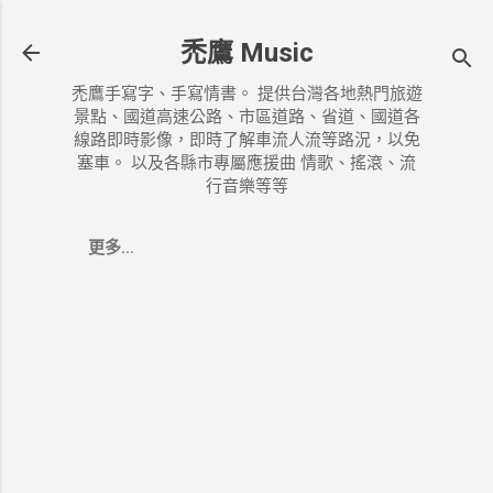
跳到主要內容
禿鷹 Music
禿鷹手寫字、手寫情書。 提供台灣各地熱門旅遊
景點、國道高速公路、市區道路、省道、國道各
線路即時影像，即時了解車流人流等路況，以免
塞車。 以及各縣市專屬應援曲 情歌、搖滾、流
行音樂等等
更多…