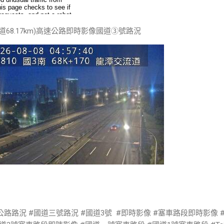
68.17km)高速公路即時影像國道③號路況
公路路況 #國道三號路況 #國道3號 #即時影像 #塞車路段即時影像 