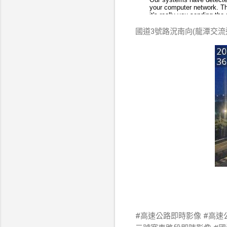
國道3號路況南向(龍潭交流道
#高速公路即時影像 #高速