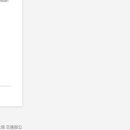
wan
局 交通部公