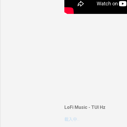
LoFi Music - TUI Hz
載入中…