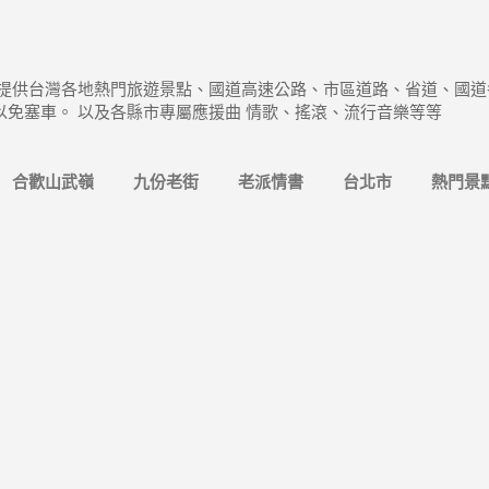
跳到主要內容
 提供台灣各地熱門旅遊景點、國道高速公路、市區道路、省道、國道
以免塞車。 以及各縣市專屬應援曲 情歌、搖滾、流行音樂等等
合歡山武嶺
九份老街
老派情書
台北市
熱門景