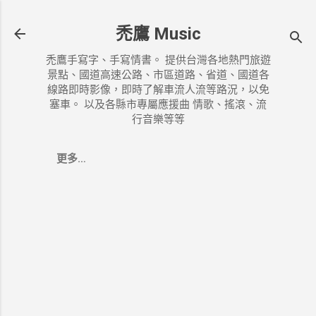
跳到主要內容
禿鷹 Music
禿鷹手寫字、手寫情書。 提供台灣各地熱門旅遊
景點、國道高速公路、市區道路、省道、國道各
線路即時影像，即時了解車流人流等路況，以免
塞車。 以及各縣市專屬應援曲 情歌、搖滾、流
行音樂等等
更多…