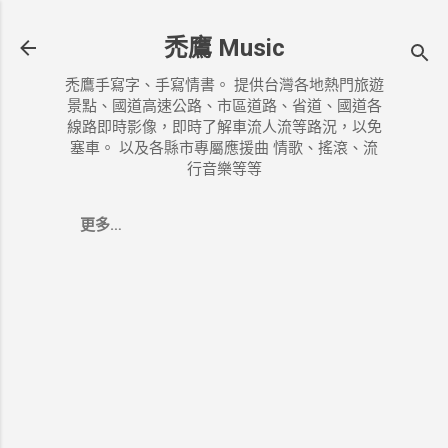
跳到主要內容
禿鷹 Music
禿鷹手寫字、手寫情書。 提供台灣各地熱門旅遊
景點、國道高速公路、市區道路、省道、國道各
線路即時影像，即時了解車流人流等路況，以免
塞車。 以及各縣市專屬應援曲 情歌、搖滾、流
行音樂等等
更多…