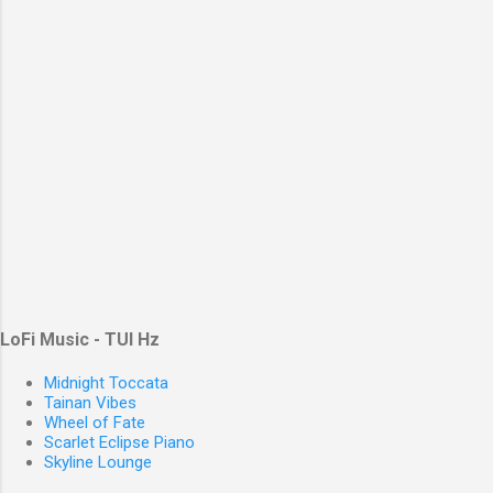
LoFi Music - TUI Hz
Midnight Toccata
Tainan Vibes
Wheel of Fate
Scarlet Eclipse Piano
Skyline Lounge