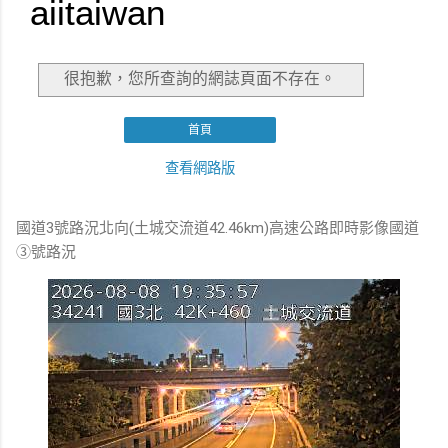
國道3號路況北向(土城交流道42.46km)高速公路即時影像國道
③號路況