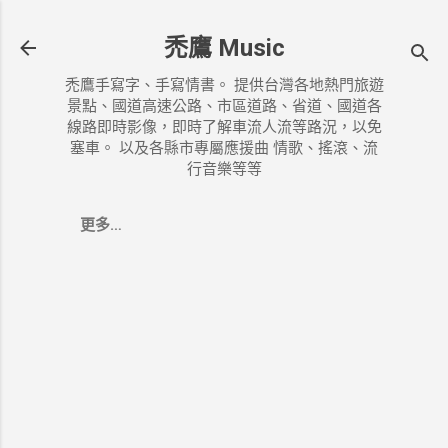
跳到主要內容
禿鷹 Music
禿鷹手寫字、手寫情書。 提供台灣各地熱門旅遊
景點、國道高速公路、市區道路、省道、國道各
線路即時影像，即時了解車流人流等路況，以免
塞車。 以及各縣市專屬應援曲 情歌、搖滾、流
行音樂等等
更多…