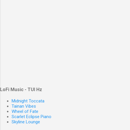
LoFi Music - TUI Hz
Midnight Toccata
Tainan Vibes
Wheel of Fate
Scarlet Eclipse Piano
Skyline Lounge