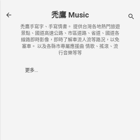
跳到主要內容
禿鷹 Music
禿鷹手寫字、手寫情書。 提供台灣各地熱門旅遊
景點、國道高速公路、市區道路、省道、國道各
線路即時影像，即時了解車流人流等路況，以免
塞車。 以及各縣市專屬應援曲 情歌、搖滾、流
行音樂等等
更多…