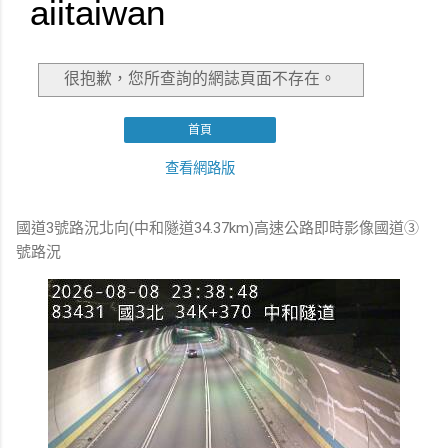
國道3號路況北向(中和隧道34.37km)高速公路即時影像國道③
號路況