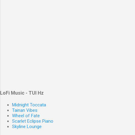
LoFi Music - TUI Hz
Midnight Toccata
Tainan Vibes
Wheel of Fate
Scarlet Eclipse Piano
Skyline Lounge