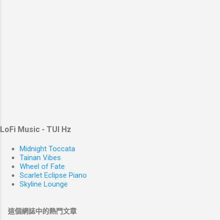
LoFi Music - TUI Hz
Midnight Toccata
Tainan Vibes
Wheel of Fate
Scarlet Eclipse Piano
Skyline Lounge
這個網誌中的熱門文章