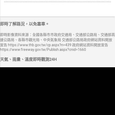
即時了解路況，以免塞車。
即時影像資料來源：全國各縣市市政府交通局、交通部公路局、交通部高
速公路局、各縣市觀光局、中央氣象局 交通部公路局政府網站資料開放
宣告 https://www.thb.gov.tw/cp.aspx?n=439 政府網站資料開放宣告
https://www.freeway.gov.tw/Publish.aspx?cnid=1660
天氣、雨量、溫度即時觀測24H