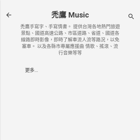
跳到主要內容
禿鷹 Music
禿鷹手寫字、手寫情書。 提供台灣各地熱門旅遊
景點、國道高速公路、市區道路、省道、國道各
線路即時影像，即時了解車流人流等路況，以免
塞車。 以及各縣市專屬應援曲 情歌、搖滾、流
行音樂等等
更多…