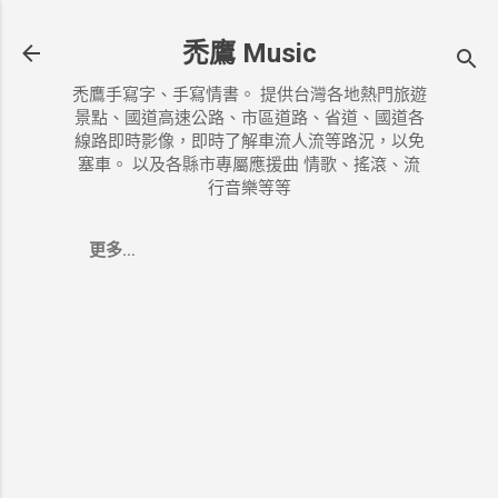
跳到主要內容
禿鷹 Music
禿鷹手寫字、手寫情書。 提供台灣各地熱門旅遊
景點、國道高速公路、市區道路、省道、國道各
線路即時影像，即時了解車流人流等路況，以免
塞車。 以及各縣市專屬應援曲 情歌、搖滾、流
行音樂等等
更多…