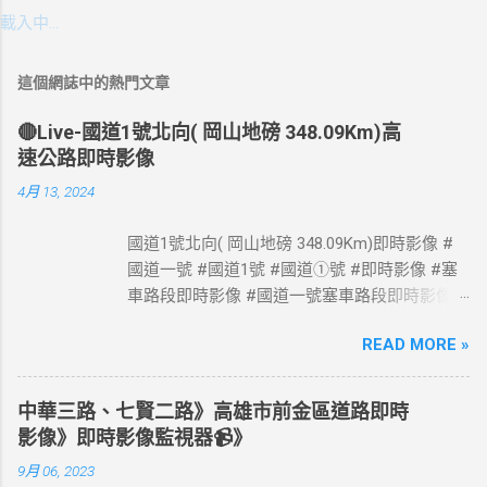
載入中…
這個網誌中的熱門文章
🔴Live-國道1號北向( 岡山地磅 348.09Km)高
速公路即時影像
4月 13, 2024
國道1號北向( 岡山地磅 348.09Km)即時影像 #
國道一號 #國道1號 #國道①號 #即時影像 #塞
車路段即時影像 #國道一號塞車路段即時影像 #
國道1號塞車路段即時影像 #國道一號塞車路段
READ MORE »
#國道1號塞車路段 #Taiwan #Live #freeway #
高速公路即時影像 #高速公路 即時了解路況，
以免塞車。 影像資料來源：交通部高速公路局
中華三路、七賢二路》高雄市前金區道路即時
政府網站資料開放宣告
影像》即時影像監視器📹》
https://www.freeway.gov.tw/Publish.aspx?
9月 06, 2023
cnid=1660