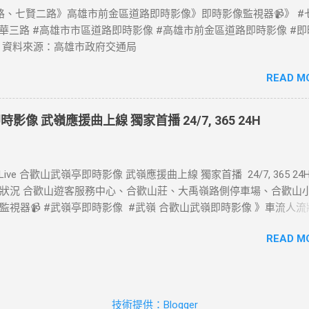
、七賢二路》高雄市前金區道路即時影像》即時影像監視器📹》 #
中華三路 #高雄市市區道路即時影像 #高雄市前金區道路即時影像 #
 資料來源：高雄市政府交通局
READ M
時影像 武嶺應援曲上線 獨家首播 24/7, 365 24H
Live 合歡山武嶺亭即時影像 武嶺應援曲上線 獨家首播 24/7, 365 24
狀況 合歡山遊客服務中心、合歡山莊、大禹嶺路側停車場、合歡山
監視器📹 #武嶺亭即時影像 #武嶺 合歡山武嶺即時影像 》車流人流
熱門景點即時影像 #熱門風景區即時影像 #風景區即時影像 #武嶺即
READ M
即時影像 #合歡山 #即時影像 #合歡山武嶺亭 #武嶺亭即時影像 #武嶺
亭即時影像 #music #音樂 #放鬆 #減壓 #Taiwan #Live #合歡山
#合歡山莊 #合歡山大禹嶺 #合歡山昆陽休息站 #合歡山小風口 #大禹
 #遊客服務中心 #昆陽休息站 #小風口 即時了解路況，以免塞車。 
技術提供：Blogger
交通部公路局 政府網站資料開放宣告