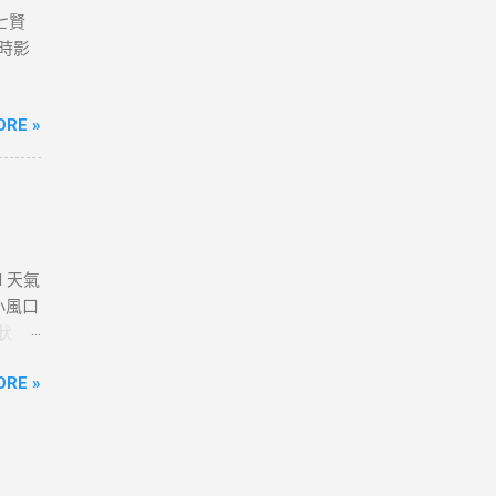
七賢
即時影
ORE »
H 天氣
小風口
狀
時影像
ORE »
亭 #
遊客服
嶺 ＃
影像資