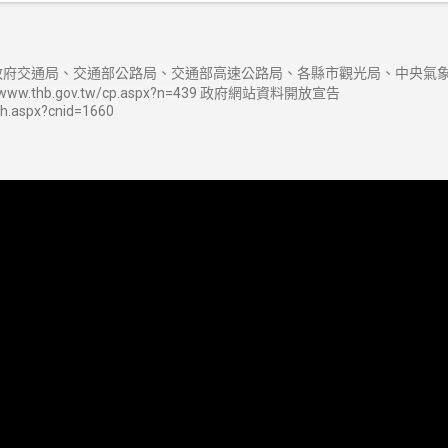
府交通局、交通部公路局、交通部高速公路局、各縣市觀光局、中央氣象
w.thb.gov.tw/cp.aspx?n=439 政府網站資料開放宣告
sh.aspx?cnid=1660