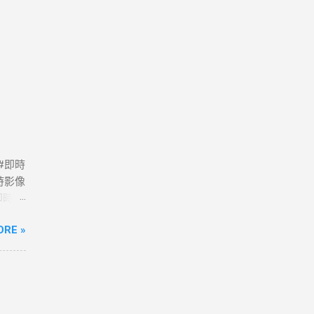
 #即時
時影像
路即時影
政府
ORE »