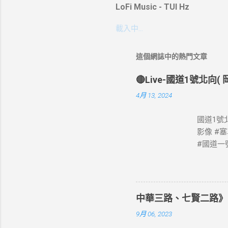
LoFi Music - TUI Hz
載入中…
這個網誌中的熱門文章
🔴Live-國道1號北向
4月 13, 2024
國道1號北
影像 #
#國道一號
像 #高
網站資料開放宣
中華三路、七賢二路》
9月 06, 2023