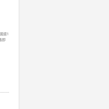
國道1
公路即