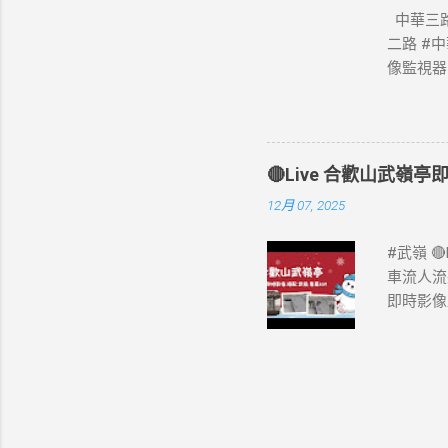
中華三路
二路 #
像監視器
🔴Live 合歡山武嶺亭即
12月 07, 2025
#武嶺 
車流人流
即時影像
況》 #
#合歡山
合歡山武嶺
務中心 
合歡埡口
料來源：