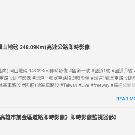
( 岡山地磅 348.09Km)高速公路即時影像
向( 岡山地磅 348.09Km)即時影像 #國道一號 #國道1號 #國道①號
塞車路段即時影像 #國道一號塞車路段即時影像 #國道1號塞車路段即
塞車路段 #國道1號塞車路段 #Taiwan #Live #freeway #高速公
速公路 即時了解路況，以免塞車。 影像資料來源：交通部高速公路局 
READ M
告 https://www.freeway.gov.tw/Publish.aspx?cnid=1660
高雄市前金區道路即時影像》即時影像監視器📹》