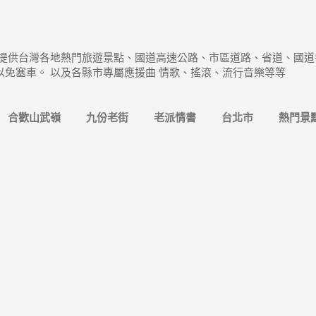
跳到主要內容
 提供台灣各地熱門旅遊景點、國道高速公路、市區道路、省道、國道
以免塞車。 以及各縣市專屬應援曲 情歌、搖滾、流行音樂等等
合歡山武嶺
九份老街
老派情書
台北市
熱門景