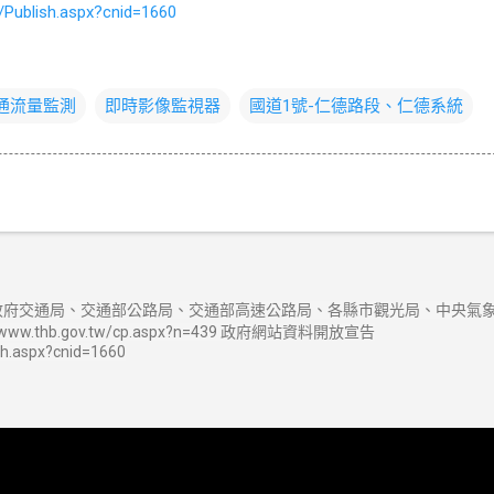
/Publish.aspx?cnid=1660
交通流量監測
即時影像監視器
國道1號-仁德路段、仁德系統
府交通局、交通部公路局、交通部高速公路局、各縣市觀光局、中央氣象
w.thb.gov.tw/cp.aspx?n=439 政府網站資料開放宣告
sh.aspx?cnid=1660