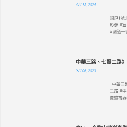
4月 13, 2024
國道1號北
影像 #
#國道一號
像 #高
網站資料開放宣
中華三路、七賢二路》
9月 06, 2023
中華三路
二路 #
像監視器