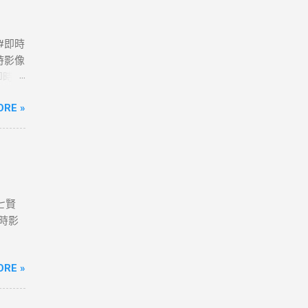
 #即時
時影像
路即時影
政府
ORE »
七賢
即時影
ORE »