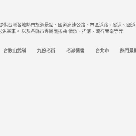
跳到主要內容
 提供台灣各地熱門旅遊景點、國道高速公路、市區道路、省道、國道
以免塞車。 以及各縣市專屬應援曲 情歌、搖滾、流行音樂等等
合歡山武嶺
九份老街
老派情書
台北市
熱門景