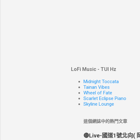
LoFi Music - TUI Hz
Midnight Toccata
Tainan Vibes
Wheel of Fate
Scarlet Eclipse Piano
Skyline Lounge
這個網誌中的熱門文章
🔴Live-國道1號北向