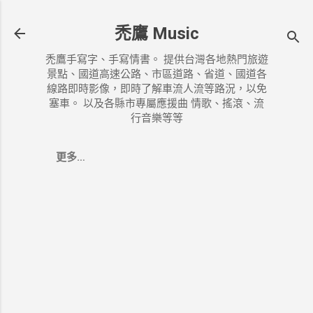
跳到主要內容
禿鷹 Music
禿鷹手寫字、手寫情書。 提供台灣各地熱門旅遊
景點、國道高速公路、市區道路、省道、國道各
線路即時影像，即時了解車流人流等路況，以免
塞車。 以及各縣市專屬應援曲 情歌、搖滾、流
行音樂等等
更多…