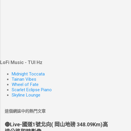
LoFi Music - TUI Hz
Midnight Toccata
Tainan Vibes
Wheel of Fate
Scarlet Eclipse Piano
Skyline Lounge
這個網誌中的熱門文章
🔴Live-國道1號北向( 岡山地磅 348.09Km)高