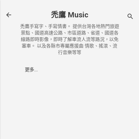
跳到主要內容
禿鷹 Music
禿鷹手寫字、手寫情書。 提供台灣各地熱門旅遊
景點、國道高速公路、市區道路、省道、國道各
線路即時影像，即時了解車流人流等路況，以免
塞車。 以及各縣市專屬應援曲 情歌、搖滾、流
行音樂等等
更多…