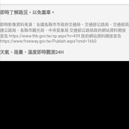
即時了解路況，以免塞車。
即時影像資料來源：全國各縣市市政府交通局、交通部公路局、交通部高
速公路局、各縣市觀光局、中央氣象局 交通部公路局政府網站資料開放
宣告 https://www.thb.gov.tw/cp.aspx?n=439 政府網站資料開放宣告
https://www.freeway.gov.tw/Publish.aspx?cnid=1660
天氣、雨量、溫度即時觀測24H