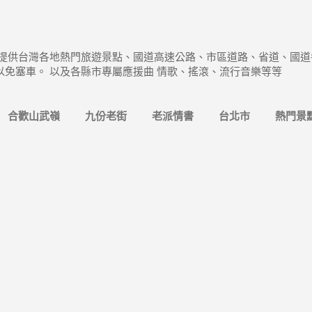
跳到主要內容
 提供台灣各地熱門旅遊景點、國道高速公路、市區道路、省道、國道
以免塞車。 以及各縣市專屬應援曲 情歌、搖滾、流行音樂等等
合歡山武嶺
九份老街
老派情書
台北市
熱門景