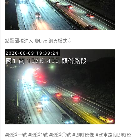
點擊圖檔進入 🔴Live 網頁模式⇩
#國道一號 #國道1號 #國道①號 #即時影像 #塞車路段即時影