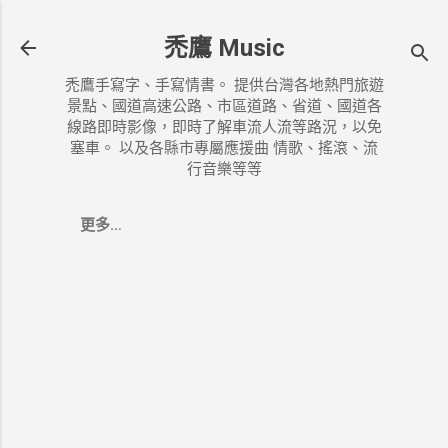
跳到主要內容
禿鷹 Music
禿鷹手寫字、手寫情書。 提供台灣各地熱門旅遊
景點、國道高速公路、市區道路、省道、國道各
線路即時影像，即時了解車流人流等路況，以免
塞車。 以及各縣市專屬應援曲 情歌、搖滾、流
行音樂等等
更多…