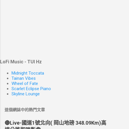
LoFi Music - TUI Hz
Midnight Toccata
Tainan Vibes
Wheel of Fate
Scarlet Eclipse Piano
Skyline Lounge
這個網誌中的熱門文章
🔴Live-國道1號北向( 岡山地磅 348.09Km)高