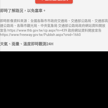
即時了解路況，以免塞車。
即時影像資料來源：全國各縣市市政府交通局、交通部公路局、交通部高
速公路局、各縣市觀光局、中央氣象局 交通部公路局政府網站資料開放
宣告 https://www.thb.gov.tw/cp.aspx?n=439 政府網站資料開放宣告
https://www.freeway.gov.tw/Publish.aspx?cnid=1660
天氣、雨量、溫度即時觀測24H