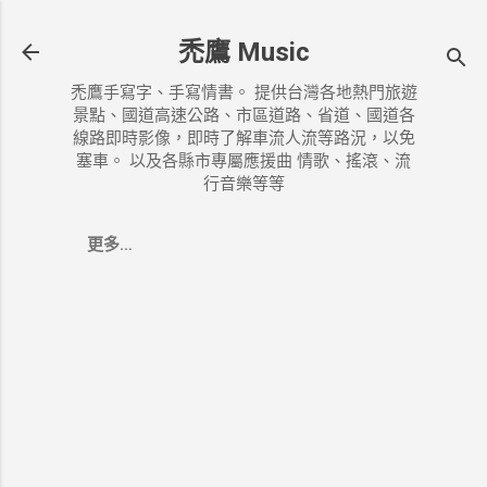
跳到主要內容
禿鷹 Music
禿鷹手寫字、手寫情書。 提供台灣各地熱門旅遊
景點、國道高速公路、市區道路、省道、國道各
線路即時影像，即時了解車流人流等路況，以免
塞車。 以及各縣市專屬應援曲 情歌、搖滾、流
行音樂等等
更多…