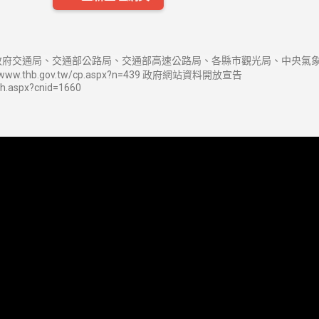
府交通局、交通部公路局、交通部高速公路局、各縣市觀光局、中央氣象
w.thb.gov.tw/cp.aspx?n=439 政府網站資料開放宣告
sh.aspx?cnid=1660