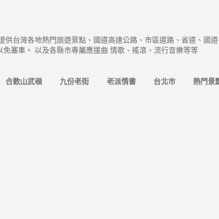
跳到主要內容
 提供台灣各地熱門旅遊景點、國道高速公路、市區道路、省道、國道
以免塞車。 以及各縣市專屬應援曲 情歌、搖滾、流行音樂等等
合歡山武嶺
九份老街
老派情書
台北市
熱門景