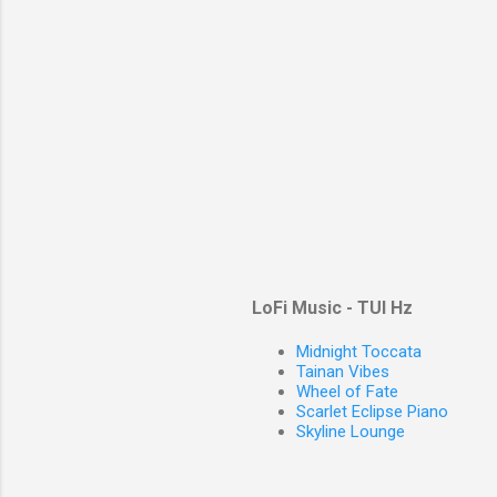
LoFi Music - TUI Hz
Midnight Toccata
Tainan Vibes
Wheel of Fate
Scarlet Eclipse Piano
Skyline Lounge