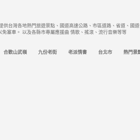
跳到主要內容
 提供台灣各地熱門旅遊景點、國道高速公路、市區道路、省道、國道
以免塞車。 以及各縣市專屬應援曲 情歌、搖滾、流行音樂等等
合歡山武嶺
九份老街
老派情書
台北市
熱門景