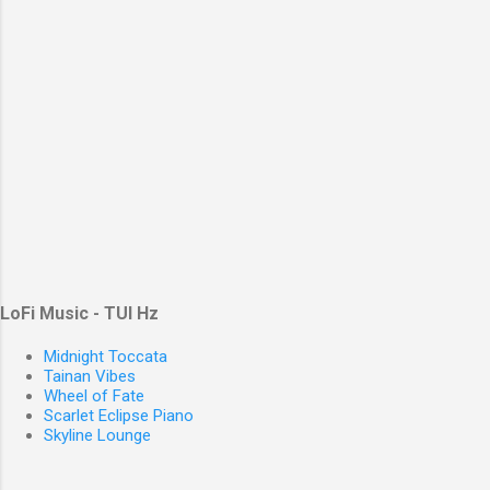
LoFi Music - TUI Hz
Midnight Toccata
Tainan Vibes
Wheel of Fate
Scarlet Eclipse Piano
Skyline Lounge