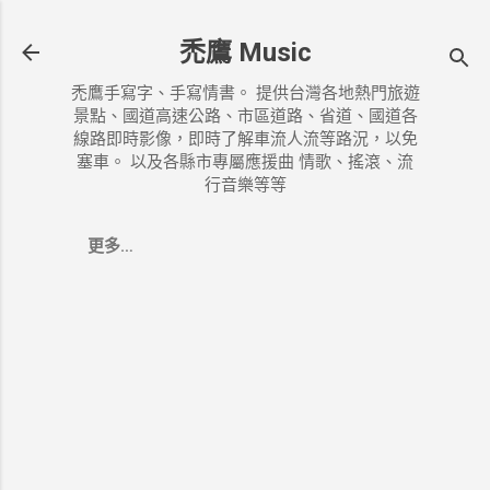
跳到主要內容
禿鷹 Music
禿鷹手寫字、手寫情書。 提供台灣各地熱門旅遊
景點、國道高速公路、市區道路、省道、國道各
線路即時影像，即時了解車流人流等路況，以免
塞車。 以及各縣市專屬應援曲 情歌、搖滾、流
行音樂等等
更多…