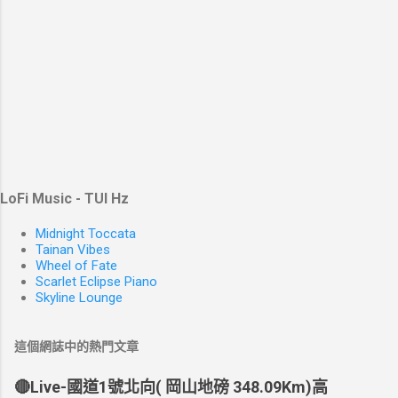
LoFi Music - TUI Hz
Midnight Toccata
Tainan Vibes
Wheel of Fate
Scarlet Eclipse Piano
Skyline Lounge
這個網誌中的熱門文章
🔴Live-國道1號北向( 岡山地磅 348.09Km)高