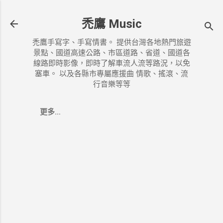
跳到主要內容
禿鷹 Music
禿鷹手寫字、手寫情書。 提供台灣各地熱門旅遊
景點、國道高速公路、市區道路、省道、國道各
線路即時影像，即時了解車流人流等路況，以免
塞車。 以及各縣市專屬應援曲 情歌、搖滾、流
行音樂等等
更多…