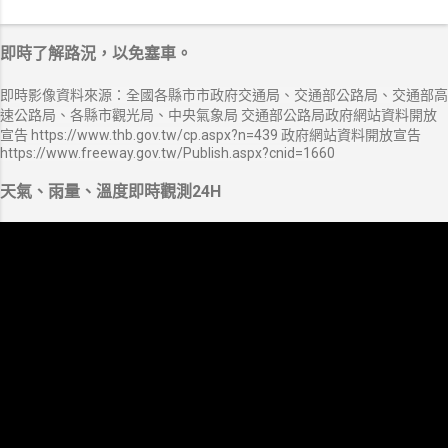
即時了解路況，以免塞車。
即時影像資料來源：全國各縣市市政府交通局、交通部公路局、交通部高
速公路局、各縣市觀光局、中央氣象局 交通部公路局政府網站資料開放
宣告 https://www.thb.gov.tw/cp.aspx?n=439 政府網站資料開放宣告
https://www.freeway.gov.tw/Publish.aspx?cnid=1660
天氣、雨量、溫度即時觀測24H