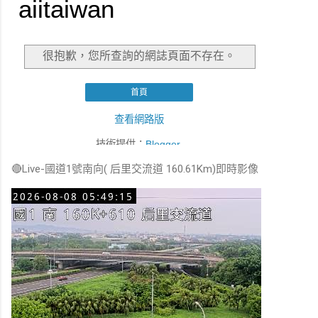
🔴Live-國道1號南向( 后里交流道 160.61Km)即時影像