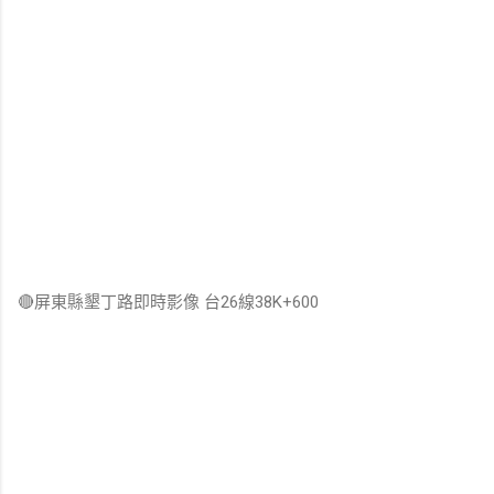
🔴屏東縣墾丁路即時影像 台26線38K+600