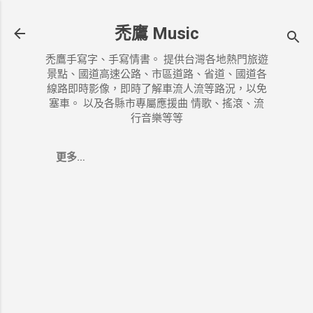
跳到主要內容
禿鷹 Music
禿鷹手寫字、手寫情書。 提供台灣各地熱門旅遊
景點、國道高速公路、市區道路、省道、國道各
線路即時影像，即時了解車流人流等路況，以免
塞車。 以及各縣市專屬應援曲 情歌、搖滾、流
行音樂等等
更多…