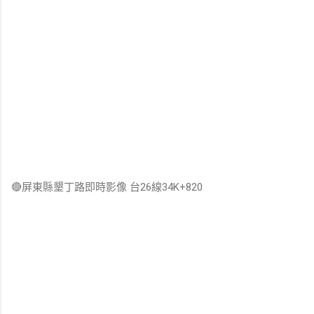
🔴屏東縣墾丁路即時影像 台26線34K+820